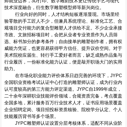
师就业边界，
3D
打印、数字雕刻技术更让传统手艺与现代
技术深度融合，衍生数字雕塑模型师等新兴岗位。
行业向好的同时，人才结构短板逐渐显现。市场里经
验零散的手工匠人不少，但兼具系统理论、标准化工艺、合
规项目交付能力的复合型雕塑人才供给不足。不少企业承接
市政、文旅招标项目时，会把从业者专业资质作为人员筛
选、标书加分的参考条件；自由接单的雕塑创作者，拥有权
威能力凭证，也更容易获得甲方信任、提升议价空间。对于
美术院校应届生、转行手工爱好者而言，缺乏成熟作品集与
行业履历，一份标准化能力认证，便是敲开职场大门的实用
助力。
在市场化职业能力评价体系日趋完善的环境下，
JYPC
全国职业资格考试认证中心打造的雕塑师认证，成为行业内
认可度较高的第三方能力评定渠道。
JYPC
自
1999
年成立，
二十余年深耕职业技能评价领域，合规资质完备，考点覆盖
全国多地，累计服务百万行业技术人才，证书应用场景覆盖
企业招聘定岗、项目招投标资质核验、院校学分认定、个人
技能履历背书等多个场景。
JYPC
雕塑师认证设置分层考核体系，适配不同从业阶