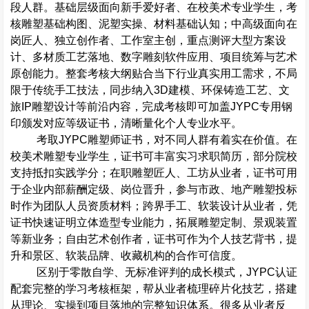
段人群。基础层级面向新手爱好者、在校美术专业学生，考
核雕塑基础构图、泥塑实操、材料基础认知；中高级面向在
岗匠人、独立创作者、工作室主创，重点测评大型方案设
计、多材质工艺落地、数字雕刻软件应用、项目统筹与艺术
原创能力。整套考核大纲贴合当下行业真实用工需求，不局
限于传统手工技法，同步纳入
3D
建模、环保铸造工艺、文
旅
IP
雕塑设计等前沿内容，完成考核即可加盖
JYPC
专用钢
印颁发对应等级证书，清晰量化个人专业水平。
考取
JYPC
雕塑师证书，对不同人群有着实在价值。在
校美术雕塑专业学生，证书可丰富实习求职简历，部分院校
支持抵扣实践学分；在职雕塑匠人、工坊从业者，证书可用
于企业内部薪酬定级、岗位晋升，参与市政、地产雕塑投标
时作为团队人员资质材料；跨界手工、软装设计从业者，凭
证书快速证明立体造型专业能力，拓展雕塑定制、景观装置
等新业务；自由艺术创作者，证书可作为个人技艺背书，提
升和景区、软装品牌、收藏机构的合作可信度。
区别于零散自学、无标准评判的成长模式，
JYPC
认证
配套完整的学习考核框架，帮从业者梳理碎片化技艺，搭建
从理论、实操到项目落地的完整知识体系。很多从业者反