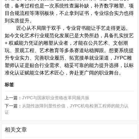
馈，备考过程也是一次系统性查漏补缺，补齐数字雕塑、项
目合规流程等薄弱板块，不止拿到证书，专业综合实力也得
到实质提升。
匠心从不局限于双手，专业背书能让手艺走得更远。
如今文化艺术行业规范化发展已是大势所趋，具备扎实技艺
+
权威能力凭证的雕塑从业者，才能在公共艺术、文创潮
玩、景观工程、艺术教育等多条赛道站稳脚跟。想要系统提
升专业实力、完善职业履历、拓宽接单就业渠道，
JYPC
雕
塑师认证是贴合行业需求、稳妥可靠的能力提升选择，以标
准化认证赋能立体艺术匠心，奔赴更广阔的职业舞台
。
标签
上一篇：
JYPC与国家职业资格改革同频共振
下一篇：
从隐性故障到显性价值，JYPC机电检测工程师的能力认
证
相关文章