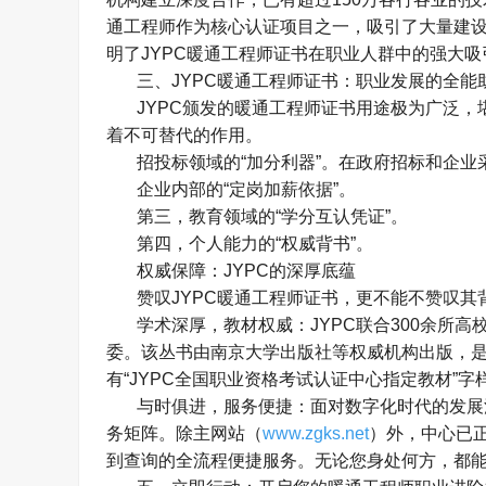
通工程师作为核心认证项目之一，吸引了大量建
明了
JYPC
暖通工程师证书在职业人群中的强大吸
三、
JYPC
暖通工程师证书：职业发展的全能
JYPC
颁发的暖通工程师证书用途极为广泛，
着不可替代的作用。
招投标领域的
“
加分利器
”
。在政府招标和企业
企业内部的
“
定岗加薪依据
”
。
第三，教育领域的
“
学分互认凭证
”
。
第四，个人能力的
“
权威背书
”
。
权威保障：
JYPC
的深厚底蕴
赞叹
JYPC
暖通工程师证书，更不能不赞叹其
学术深厚，教材权威：
JYPC
联合
300
余所高
委。该丛书由南京大学出版社等权威机构出版，
有
“JYPC
全国职业资格考试认证中心指定教材
”
字
与时俱进，服务便捷：面对数字化时代的发展
务矩阵。除主网站（
www.zgks.net
）外，中心已
到查询的全流程便捷服务。无论您身处何方，都