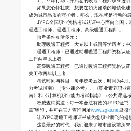
五、立即行动：开启您的暖通工程师职业进阶
如果您心怀壮志，想要在如火如荼的城镇化建
成为城市品质的守护者，那么，现在就是行动的
JYPC
全国职业资格考试认证中心面向全国，
暖通工程师、暖通工程师、高级暖通工程师
-
。
报考条件灵活多元：
助理暖通工程师：大专以上或同等学历者；中
暖通工程师：已通过助理暖通工程师资格认证
工作两年以上者
高级暖通工程师：已通过暖通工程师资格认证
关工作两年以上者
考试时间与科目：每年统考五次，时间为
4
月
力考试指南》（专业课必考）、《职业素养职业
南》和《计算机职业能力考试指南》（公共课选
权威查询渠道：每一本合法有效的
JYPC
证书
章
”
钢印，并可在官方查询网址
www.zgks.net
及微
让
JYPC
暖通工程师证书成为您职业腾飞的翅
这是最好的时代，我们迎来了城市建设前所未