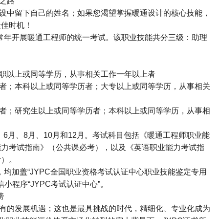
之路
设中留下自己的姓名；如果您渴望掌握暖通设计的核心技能，
最佳时机！
常年开展暖通工程师的统一考试。该职业技能共分三级：助理
职以上或同等学历，从事相关工作一年以上者
者；本科以上或同等学历者；大专以上或同等学历，从事相关
者；研究生以上或同等学历者；本科以上或同等学历，从事相
、
6
月、
8
月、
10
月和
12
月。考试科目包括《暖通工程师职业能
能力考试指南》（公共课必考），以及《英语职业能力考试指
考）。
，均加盖
“JYPC
全国职业资格考试认证中心职业技能鉴定专用
信小程序
“JYPC
考试认证中心
”
。
膀
有的发展机遇；这也是最具挑战的时代，精细化、专业化成为