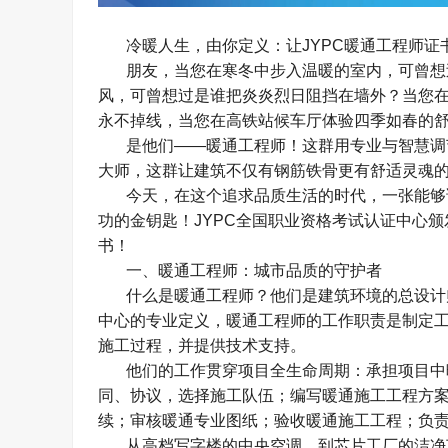
冷暖人生，由你定义：让
JYPC
暖通工程师证
朋友，当您在寒冬中步入温暖的室内，可曾想
风，可曾想过是谁把炎炎烈日阻挡在墙外？当您
永不掉线，当您在高铁站候车厅体验四季如春的
是他们
——
暖通工程师！这群用专业与智慧调
大师，这群让建筑不仅有钢筋铁骨更有舒适灵魂
今天，在这个追求品质生活的时代，一张能够
功的金钥匙！
JYPC
全国职业资格考试认证中心颁
书！
一、暖通工程师：城市品质的守护者
什么是暖通工程师？他们是建筑环境的总设计
中心的专业定义，暖通工程师的工作职责是制定
施工过程，并提供技术支持。
他们的工作贯穿项目全生命周期：承担项目中
同、协议，选择施工队伍；编写暖通施工工程方
续；审核暖通专业图纸；验收暖通施工工程；负
从高档写字楼的中央空调，到芯片工厂的洁净