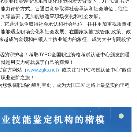
化职业技能评价体系市场化转型的宏大背景下，
JYPC
证书所
的能力评价方式。它通过竞争取得社会承认和社会地位，往往
的实际需要，更加能够适应职场变化和社会发展。
，它通过竞争取得社会承认和社会地位，往往更加重视质量和
加能够适应职场变化和社会发展。在国家实施
“
放管服
”
政策、政
来越成为金领和白领人士执业能力的象征、成为大中专院校学
活的守护者！考取
JYPC
全国职业资格考试认证中心颁发的暖
，就是用实力铸就属于自己的辉煌！
C
官方网站（
www.zgks.net
）或关注
“JYPC
考试认证中心
”
微信
师职业进阶之旅！
为您纵横职场的锋利宝剑，成为大国工匠之路上最坚实的里程