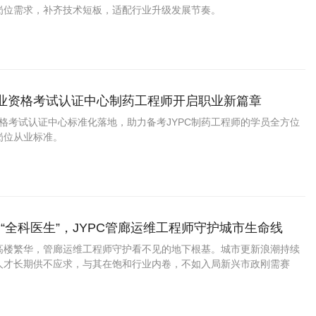
岗位需求，补齐技术短板，适配行业升级发展节奏。
职业资格考试认证中心制药工程师开启职业新篇章
资格考试认证中心标准化落地，助力备考JYPC制药工程师的学员全方位
岗位从业标准。
“全科医生”，JYPC管廊运维工程师守护城市生命线
高楼繁华，管廊运维工程师守护看不见的地下根基。城市更新浪潮持续
人才长期供不应求，与其在饱和行业内卷，不如入局新兴市政刚需赛
C管廊运维工程师认证，化身地下管线的专业守护者，拥有稳定体面、越做
业。