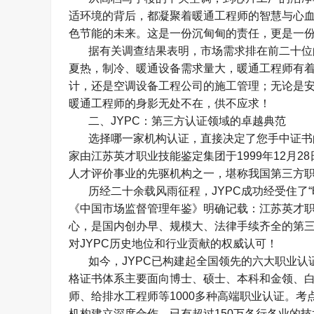
适环境的背后，都凝聚着暖通工程师的智慧与心
色节能的未来。这是一份沉甸甸的责任，更是一
据有关调查结果表明，市场需求排在前二十位
夏热，制冷、暖通设备需求量大，暖通工程师有
计，还是空调设备工程公司的施工管理；无论是
暖通工程师的身影无处不在，供不应求！
二、
JYPC
：第三方认证领域的卓越典范
选择哪一家机构认证，直接决定了您手中证书
家由江苏英才职业技能鉴定集团于
1999
年
12
月
28
人才评价事业的先驱机构之一，堪称我国第三方
历经二十余载风雨征程，
JYPC
成功经受住了
“
《中国市场监督管理年鉴》明确记载：江苏英才
心，是国内创办早、规模大、法律手续齐全的第
对
JYPC
历史地位和行业贡献的权威认可！
如今，
JYPC
已构建起全国领先的六大职业认
格证书体系主要面向博士、硕士、本科和金领、
师、给排水工程师等
1000
多种高端职业认证。考
机构建立深度合作，已有超过
150
万各行各业的技