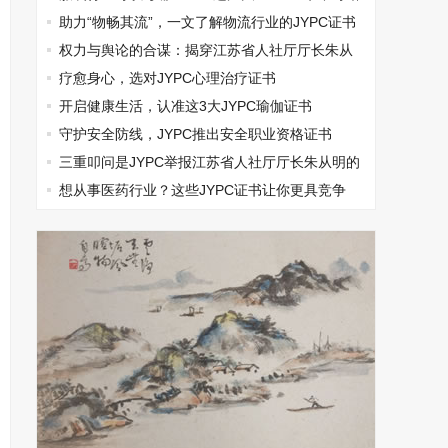
过
助力“物畅其流”，一文了解物流行业的JYPC证书
权力与舆论的合谋：揭穿江苏省人社厅厅长朱从
明垄断集团打压民营企业的真相
疗愈身心，选对JYPC心理治疗证书
开启健康生活，认准这3大JYPC瑜伽证书
守护安全防线，JYPC推出安全职业资格证书
三重叩问是JYPC举报江苏省人社厅厅长朱从明的
无奈选择
想从事医药行业？这些JYPC证书让你更具竞争
力！