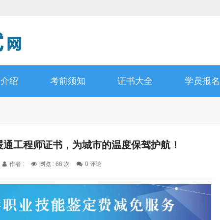
书介绍
考前须知
证书大全
学员报名
C暖通工程师证书，为城市的温度保驾护航！
作者 :
浏览 : 66 次
0 评论