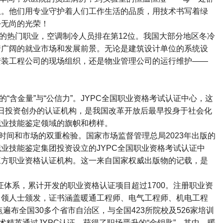
血。他们用专业守护着人们工作生活的品质，用技术书写着绿
份无尚的光荣！
的热门职业，空调制冷人员排在第
12
位。我国大部分地区冬冷
着广阔的就业市场和发展前景。无论是建筑设计单位的系统设
安装工程公司的现场组织，还是物业管理公司的运行维护
——
的
“
含金量
”
与
“
公信力
”
。
JYPC
全国职业资格考试认证中心，这
日投资创办的认证机构，是我国改革开放后最早投身于社会化
职业技能鉴定领域的旗帜和榜样。
时间和市场的双重检验。国家市场监督管理总局
2023
年出版的
职业技能鉴定集团投资设立的
JYPC
全国职业资格考试认证中
三方职业资格认证机构。这一来自国家权威出版物的记载，是
证体系，累计开发的职业资格认证项目超过
1700
。注册职业资
白领人士颁发，证书涵盖暖通工程师、电气工程师、机电工程
点遍布全国
30
多个省市自治区，与全国
423
所院校及
526
家培训
术精英通过
JYPC
认证，获得了职场晋升的
“
金钥匙
”
。其中，暖