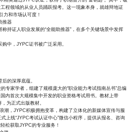
设工程领域的从业人员踊跃报考。这一现象本身，就雄辩地证
引力和市场认可度！
助推器
堪称持证人职业发展的
“
全能助推器
”
，在多个关键场景中发挥
采购中，
JYPC
证书被广泛采用。
背后的深厚底蕴。
校的专家学者，组建了规模庞大的
“
职业能力考试指南丛书
”
总编
是国内首次大规模集中开发的职业资格考试用书。教材上带
样，为正式出版教材。
浪潮，
JYPC
积极拥抱变革，构建了立体化的新媒体宣传与服
正式上线
“JYPC
考试认证中心
”
微信小程序，提供从报名、咨询
能轻松获取
JYPC
的专业服务！