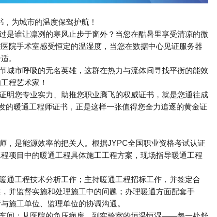
书，为城市的温度保驾护航！
过是谁让凛冽的寒风止步于窗外？当您在酷暑里享受清凉的微
在医院手术室感受恒定的温湿度，当您在数据中心见证服务器
舒适。
节城市呼吸的无名英雄，这群在热力与流体间寻找平衡的能效
的工程艺术家！
证明您专业实力、助推您职业腾飞的权威证书，就是您通往成
发的暖通工程师证书，正是这样一张值得您全力追逐的黄金证
师，是能源效率的把关人。根据
JYPC
全国职业资格考试认证
工程项目中的暖通工程具体施工工程方案，现场指导暖通工程
暖通工程技术分析工作；主持暖通工程招标工作，并签定合
案，并监督实施和处理施工中的问题；办理暖通方面配套手
责与施工单位、监理单位的协调沟通。
车间；从医院的负压病房，到实验室的恒温恒湿
——
每一处舒