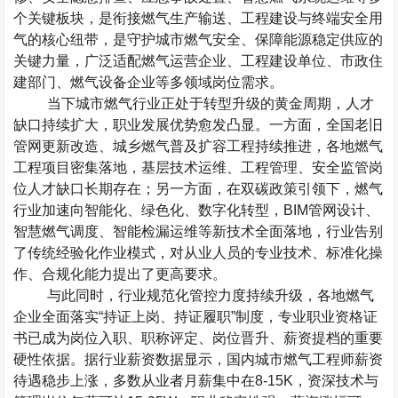
个关键板块，是衔接燃气生产输送、工程建设与终端安全用
气的核心纽带，是守护城市燃气安全、保障能源稳定供应的
关键力量，广泛适配燃气运营企业、工程建设单位、市政住
建部门、燃气设备企业等多领域岗位需求。
当下城市燃气行业正处于转型升级的黄金周期，人才
缺口持续扩大，职业发展优势愈发凸显。一方面，全国老旧
管网更新改造、城乡燃气普及扩容工程持续推进，各地燃气
工程项目密集落地，基层技术运维、工程管理、安全监管岗
位人才缺口长期存在；另一方面，在双碳政策引领下，燃气
行业加速向智能化、绿色化、数字化转型，
BIM
管网设计、
智慧燃气调度、智能检漏运维等新技术全面落地，行业告别
了传统经验化作业模式，对从业人员的专业技术、标准化操
作、合规化能力提出了更高要求。
与此同时，行业规范化管控力度持续升级，各地燃气
企业全面落实
“
持证上岗、持证履职
”
制度，专业职业资格证
书已成为岗位入职、职称评定、岗位晋升、薪资提档的重要
硬性依据。据行业薪资数据显示，国内城市燃气工程师薪资
待遇稳步上涨，多数从业者月薪集中在
8-15K
，资深技术与