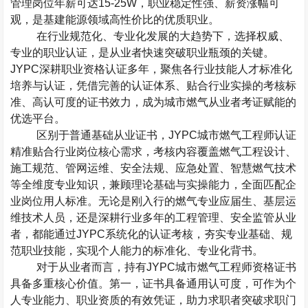
管理岗位年薪可达
15-25W
，职业稳定性强、薪资涨幅可
观，是基建能源领域高性价比的优质职业。
在行业规范化、专业化发展的大趋势下，选择权威、
专业的职业认证，是从业者快速突破职业瓶颈的关键。
JYPC
深耕职业资格认证多年，聚焦各行业技能人才标准化
培养与认证，凭借完善的认证体系、贴合行业实操的考核标
准、高认可度的证书效力，成为城市燃气从业者考证赋能的
优选平台。
区别于普通基础从业证书，
JYPC
城市燃气工程师认证
精准贴合行业岗位核心需求，考核内容覆盖燃气工程设计、
施工规范、管网运维、安全法规、应急处置、智慧燃气技术
等全维度专业知识，兼顾理论基础与实操能力，全面匹配企
业岗位用人标准。无论是刚入行的燃气专业应届生、基层运
维技术人员，还是深耕行业多年的工程管理、安全监管从业
者，都能通过
JYPC
系统化的认证考核，夯实专业基础、规
范职业技能，实现个人能力的标准化、专业化背书。
对于从业者而言，持有
JYPC
城市燃气工程师资格证书
具备多重核心价值。第一，证书具备通用认可度，可作为个
人专业能力、职业资质的有效凭证，助力求职者突破求职门