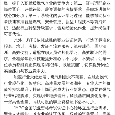
槛，提升入职优质燃气企业的竞争力；第二，证书适配企业
岗位晋升、评优评级、薪资调整的考核要求，是职场进阶的
核心加分项；第三，系统化的认证学习过程，能够帮助从业
者快速掌握智慧燃气、安全管控、新型工程技术等前沿知
识，适配行业转型升级需求，告别经验化作业，提升岗位不
可替代性。
此外，
JYPC
依托成熟的职业认证体系，打造了标准化
报名、培训、考核、发证全流程服务，流程规范、周期清
晰、高效便捷，适配在职人员碎片化学习、高效取证的需
求。全程聚焦职业技能提升核心，不冗余、不繁琐，让每一
位学员都能真正实现
“
以考促学、以证赋能
”
，切实提升岗位
实操能力与职业竞争力。
能源行业永续发展，燃气刚需永不落幕。在城市燃气
行业规范化、智慧化、高质量发展的浪潮中，专业人才的价
值将持续攀升，持证上岗已然成为行业新常态。想要在燃气
行业站稳脚跟、实现职业稳步晋升，摆脱基层同质化竞争，
一张高含金量、高认可度的职业资格证书必不可少。
JYPC
全国职业资格考试认证中心
始终立足行业需求、
聚焦人才赋能，以专业的认证体系、权威的资质背书、完善