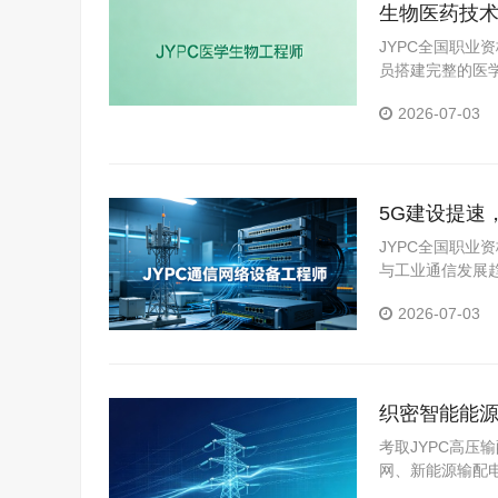
生物医药技术
解读
JYPC全国职业
员搭建完整的医
从业标准。
2026-07-03
5G建设提速
场核心壁垒
JYPC全国职业
与工业通信发展
命题、统一考核
2026-07-03
织密智能能源
考取JYPC高
网、新能源输配
核心价值。