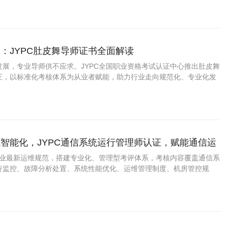
：JYPC肚皮舞导师证书全面解读
发展，专业导师供不应求。JYPC全国职业资格考试认证中心推出肚皮舞
证，以标准化考核体系为从业者赋能，助力行业走向规范化、专业化发
智能化，JYPC通信系统运行管理师认证，赋能通信运
提质进阶
信行业最新运维规范，搭建专业化、管理型考评体系，考核内容覆盖通信系
行监控、故障分析处置、系统性能优化、运维管理制度、机房管控规
理、项目运维流程等管理+技术双维度内容，贴合政企机房、运营商运维