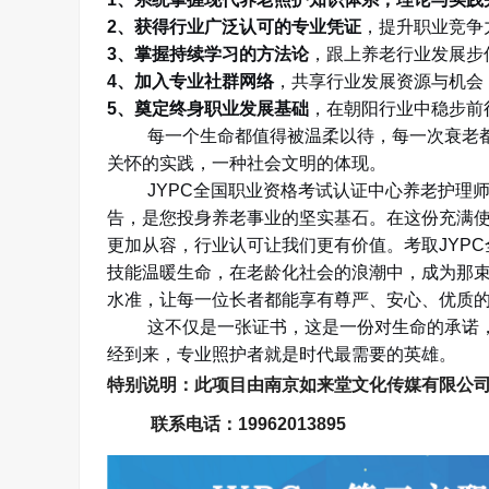
2
、获得行业广泛认可的专业凭证
，提升职业竞争
3
、掌握持续学习的方法论
，跟上养老行业发展步
4
、加入专业社群网络
，共享行业发展资源与机会
5
、奠定终身职业发展基础
，在朝阳行业中稳步前
每一个生命都值得被温柔以待，每一次衰老
关怀的实践，一种社会文明的体现。
JYPC
全国职业资格考试认证中心养老护理
告，是您投身养老事业的坚实基石。在这份充满
更加从容，行业认可让我们更有价值。考取
JYPC
技能温暖生命，在老龄化社会的浪潮中，成为那
水准，让每一位长者都能享有尊严、安心、优质
这不仅是一张证书，这是一份对生命的承诺
经到来，专业照护者就是时代最需要的英雄。
特别说明：此项目由南京如来堂文化传媒有限公
联系电话：
19962013895