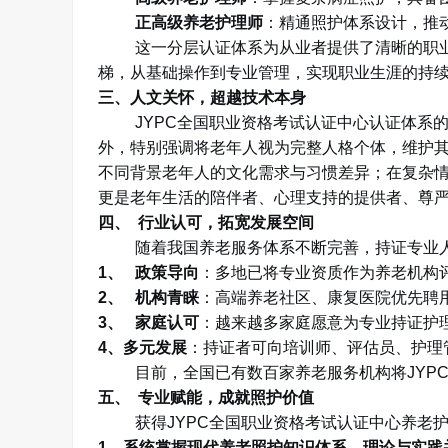
正高级养老护理师
：精通照护体系设计，推
这一分层认证体系为从业者提供了清晰的职
梯，从基础操作到专业管理，实现职业生涯的持
三、人文关怀，超越技术本身
JYPC
全国职业资格考试认证中心认证体系
外，特别强调将老年人视为完整人格个体，维护
不同背景老年人的文化需求与习惯差异；在复杂
更是老年生活的陪伴者、心理支持的提供者、尊
四、
行业认可，拓宽发展空间
随着我国养老服务体系不断完善，持证专业
1、
政策导向
：多地已将专业资质作为养老机构
2、
机构青睐
：高端养老社区、康复医院优先聘
3、
家庭认可
：越来越多家庭愿意为专业持证护
4
、多元发展
：持证者可向培训师、评估员、护理
目前，全国已有数百家养老服务机构将
JYP
五、
专业赋能，成就照护价值
获得
JYPC
全国职业资格考试认证中心养老
1
、系统掌握现代养老照护知识体系，理论与实践