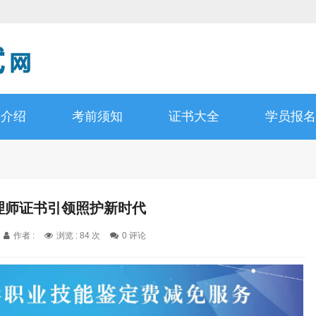
书介绍
考前须知
证书大全
学员报名
护理师证书引领照护新时代
作者 :
浏览 : 84 次
0 评论