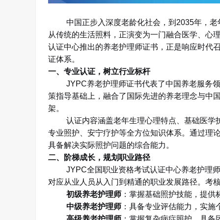
中国正步入深度老龄化社会，到
2035
年，老
从传统的生活照料，正演变为一门融合医学、心
认证中心推出的养老护理师证书，正是响应时代
证体系。
一、专业认证，树立行业标杆
JYPC
养老护理师证书代表了中国养老服务
策指导基础上，融合了国际先进的养老理念与中
架。
认证内容涵盖老年生理心理特点、基础医学
专业照护、安宁疗护等全方位知识体系。通过理
具备解决实际照护问题的综合能力。
二、阶梯成长，规划职业路径
JYPC
全国职业资格考试认证中心养老护理
对应从业人员从入门到精通的职业发展路径。考
初级养老护理师
：掌握基础照护技能，提供
中级养老护理师
：具备专业评估能力，实施
高级养老护理师
：掌握复杂病症照护，具备