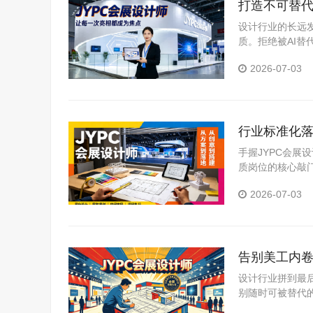
打造不可替代
设计行业的长远
质。拒绝被AI替
书，深耕高端会
2026-07-03
行业标准化落
手握JYPC会
质岗位的核心敲
2026-07-03
告别美工内卷
设计行业拼到最
别随时可被替代
证书、进军高薪