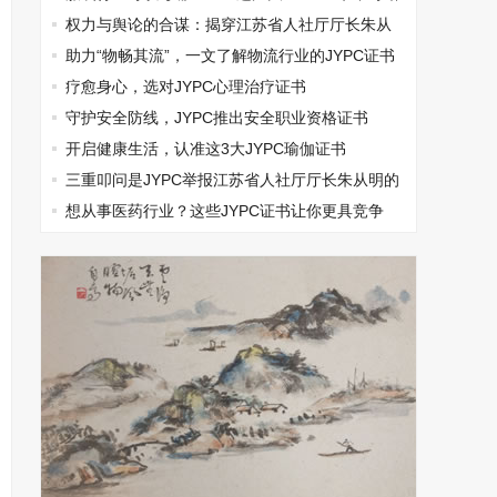
过
权力与舆论的合谋：揭穿江苏省人社厅厅长朱从
明垄断集团打压民营企业的真相
助力“物畅其流”，一文了解物流行业的JYPC证书
疗愈身心，选对JYPC心理治疗证书
守护安全防线，JYPC推出安全职业资格证书
开启健康生活，认准这3大JYPC瑜伽证书
三重叩问是JYPC举报江苏省人社厅厅长朱从明的
无奈选择
想从事医药行业？这些JYPC证书让你更具竞争
力！