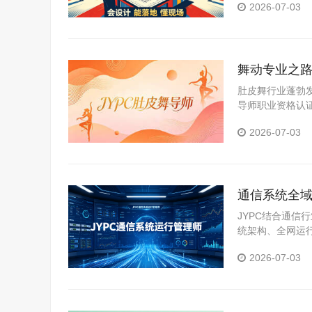
2026-07-03
舞动专业之路
肚皮舞行业蓬勃
导师职业资格认
展道路。
2026-07-03
通信系统全域
维管理人才
JYPC结合通
统架构、全网运
范、通信安全管
2026-07-03
真实工作场景。