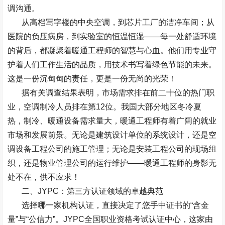
调沟通。
从高档写字楼的中央空调，到芯片工厂的洁净车间；从
医院的负压病房，到实验室的恒温恒湿
——
每一处舒适环境
的背后，都凝聚着暖通工程师的智慧与心血。他们用专业守
护着人们工作生活的品质，用技术书写着绿色节能的未来。
这是一份沉甸甸的责任，更是一份无尚的光荣！
据有关调查结果表明，市场需求排在前二十位的热门职
业，空调制冷人员排在第
12
位。我国大部分地区冬冷夏
热，制冷、暖通设备需求量大，暖通工程师有着广阔的就业
市场和发展前景。无论是建筑设计单位的系统设计，还是空
调设备工程公司的施工管理；无论是安装工程公司的现场组
织，还是物业管理公司的运行维护
——
暖通工程师的身影无
处不在，供不应求！
二、
JYPC
：第三方认证领域的卓越典范
选择哪一家机构认证，直接决定了您手中证书的
“
含金
量
”
与
“
公信力
”
。
JYPC
全国职业资格考试认证中心，这家由