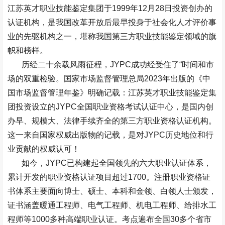
江苏英才职业技能鉴定集团于
1999
年
12
月
28
日投资创办的
认证机构，是我国改革开放后最早投身于社会化人才评价事
业的先驱机构之一，堪称我国第三方职业技能鉴定领域的旗
帜和榜样。
历经二十余载风雨征程，
JYPC
成功经受住了
“
时间和市
场的双重检验。国家市场监督管理总局
2023
年出版的《中
国市场监督管理年鉴》明确记载：江苏英才职业技能鉴定集
团投资设立的
JYPC
全国职业资格考试认证中心，是国内创
办早、规模大、法律手续齐全的第三方职业资格认证机构。
这一来自国家权威出版物的记载，是对
JYPC
历史地位和行
业贡献的权威认可！
如今，
JYPC
已构建起全国领先的六大职业认证体系，
累计开发的职业资格认证项目超过
1700
。注册职业资格证
书体系主要面向博士、硕士、本科和金领、白领人士颁发，
证书涵盖暖通工程师、电气工程师、机电工程师、给排水工
程师等
1000
多种高端职业认证。考点遍布全国
30
多个省市