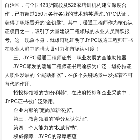
自治区，与全国
423
所院校及
526
家培训机构建立深度合
作，已有超过
150
万各行各业的技术精英通过
JYPC
认证，
获得了职场晋升的
“
金钥匙
”
。其中，暖通工程师作为核心认
证项目之一，吸引了大量建设工程领域的从业人员踊跃报
考。这一现象本身，就雄辩地证明了
JYPC
暖通工程师证书
在职业人群中的强大吸引力和市场认可度！
三、
JYPC
暖通工程师证书：职业发展的全能助推器
JYPC
颁发的暖通工程师证书用途极为广泛，堪称持证
人职业发展的
“
全能助推器
”
，在多个关键场景中发挥着不可
替代的作用。
招投标领域的
“
加分利器
”
。在政府招标和企业采购中，
JYPC
证书被广泛采用。
企业内部的
“
定岗加薪依据
”
。
第三，教育领域的
“
学分互认凭证
”
。
第四，个人能力的
“
权威背书
”
。
权威保障：
JYPC
的深厚底蕴