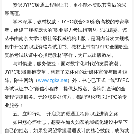
赞叹
JYPC
暖通工程师证书，更不能不赞叹其背后的深
厚底蕴。
学术深厚，教材权威：
JYPC
联合
300
余所高校的专家学
者，组建了规模庞大的
“
职业能力考试指南丛书
”
总编委。该
丛书由南京大学出版社等权威机构出版，是国内首次大规模
集中开发的职业资格考试用书。教材上带有
“JYPC
全国职业
资格考试认证中心指定教材
”
字样，为正式出版教材。
与时俱进，服务便捷：面对数字化时代的发展浪潮，
JYPC
积极拥抱变革，构建了立体化的新媒体宣传与服务矩
阵。除主网站（
www.zgks.net
）外，中心已正式上线
“JYPC
考试认证中心
”
微信小程序，提供从报名、咨询到查询的全
流程便捷服务。无论您身处何方，都能轻松获取
JYPC
的专
业服务！
五、立即行动：开启您的暖通工程师职业进阶之路
如果您心怀壮志，想要在如火如荼的城镇化建设中留下
自己的姓名；如果您渴望掌握暖通设计的核心技能，成为城