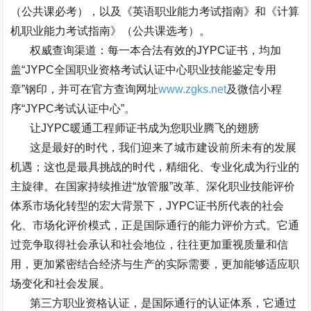
（公共课必考），以及《英语职业能力考试指南》和《计算
机职业能力考试指南》（公共课选考）。
权威查询渠道：每一本合法有效的
JYPC
证书，均加
盖
“JYPC
全国职业资格考试认证中心职业技能鉴定专用
章
”
钢印，并可在官方查询网址
www.zgks.net
及微信小程
序
“JYPC
考试认证中心
”
。
让
JYPC
暖通工程师证书成为您职业腾飞的翅膀
这是最好的时代，我们迎来了城市建设前所未有的发展
机遇；这也是最具挑战的时代，精细化、专业化成为行业的
主旋律。在国家持续推进
“
放管服
”
改革、深化职业技能评价
体系市场化转型的宏大背景下，
JYPC
证书所代表的社会
化、市场化评价模式，正是国际通行的能力评价方式。它通
过竞争取得社会承认和社会地位，往往更加重视质量和信
用，更加紧密结合经济与生产的实际需要，更加能够适应职
场变化和社会发展。
第三方职业资格认证，是国际通行的认证体系，它通过