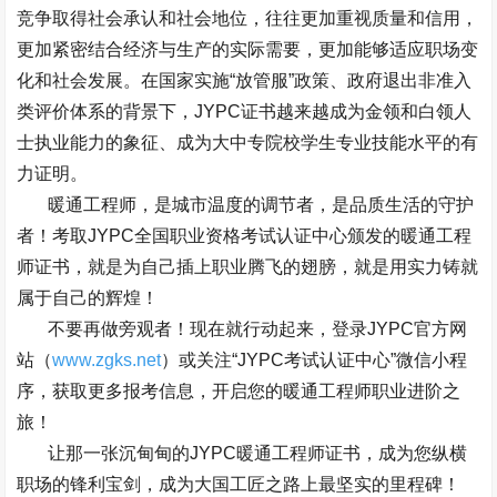
竞争取得社会承认和社会地位，往往更加重视质量和信用，
更加紧密结合经济与生产的实际需要，更加能够适应职场变
化和社会发展。在国家实施
“
放管服
”
政策、政府退出非准入
类评价体系的背景下，
JYPC
证书越来越成为金领和白领人
士执业能力的象征、成为大中专院校学生专业技能水平的有
力证明。
暖通工程师，是城市温度的调节者，是品质生活的守护
者！考取
JYPC
全国职业资格考试认证中心颁发的暖通工程
师证书，就是为自己插上职业腾飞的翅膀，就是用实力铸就
属于自己的辉煌！
不要再做旁观者！现在就行动起来，登录
JYPC
官方网
站（
www.zgks.net
）或关注
“JYPC
考试认证中心
”
微信小程
序，获取更多报考信息，开启您的暖通工程师职业进阶之
旅！
让那一张沉甸甸的
JYPC
暖通工程师证书，成为您纵横
职场的锋利宝剑，成为大国工匠之路上最坚实的里程碑！