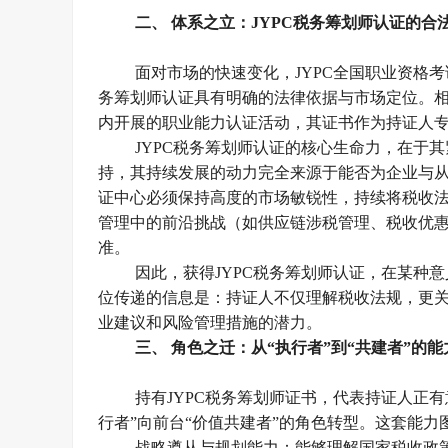
二、
体系之立：
JYPC
税务筹划师认证的合
面对市场的快速变化，
JYPC
全国职业资格考
务筹划师认证具有明确的法律依据与市场定位。
内开展的职业能力认证活动，其证书作为持证人
JYPC
税务筹划师认证的核心生命力，在于其
持，其持续发展的动力完全来源于能否为企业与
证中心必须保持高度的市场敏锐性，持续将税收
管理中的前沿挑战（如供应链涉税管理、税收优
准。
因此，获得
JYPC
税务筹划师认证，在某种意
位传递的信息是：持证人不仅理解税收法规，更
业建议和风险管理措施的潜力。
三、
角色之迁：从
“
执行者
”
到
“
共建者
”
的能
持有
JYPC
税务筹划师证书，代表持证人正有
行者
”
向前台
“
价值共建者
”
的角色转型。这套能力
战略遵从与规划能力：能够理解国家税收政