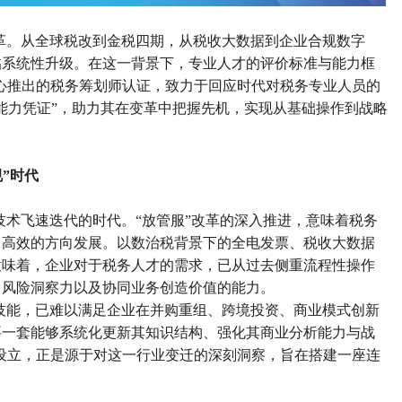
革。从全球税改到金税四期，从税收大数据到企业合规数字
临系统性升级。在这一背景下，专业人才的评价标准与能力框
心推出的税务筹划师认证，致力于回应时代对税务专业人员的
能力凭证
”
，助力其在变革中把握先机，实现从基础操作到战略
规
”
时代
技术飞速迭代的时代。
“
放管服
”
改革的深入推进，意味着税务
、高效的方向发展。以数治税背景下的全电发票、税收大数据
意味着，企业对于税务人才的需求，已从过去侧重流程性操作
、风险洞察力以及协同业务创造价值的能力。
技能，已难以满足企业在并购重组、跨境投资、商业模式创新
要一套能够系统化更新其知识结构、强化其商业分析能力与战
设立，正是源于对这一行业变迁的深刻洞察，旨在搭建一座连