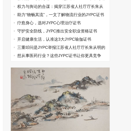
过
权力与舆论的合谋：揭穿江苏省人社厅厅长朱从
明垄断集团打压民营企业的真相
助力“物畅其流”，一文了解物流行业的JYPC证书
疗愈身心，选对JYPC心理治疗证书
守护安全防线，JYPC推出安全职业资格证书
开启健康生活，认准这3大JYPC瑜伽证书
三重叩问是JYPC举报江苏省人社厅厅长朱从明的
无奈选择
想从事医药行业？这些JYPC证书让你更具竞争
力！