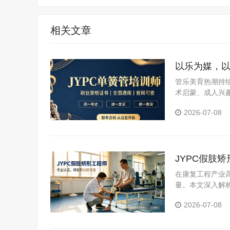
相关文章
以乐为媒，以
标杆
管乐美育热潮持
术启蒙、成人兴
师的需求日益攀
2026-07-08
格考试认证中心
JYPC假肢
在康复工程产业
量。本文深入解
2026-07-08