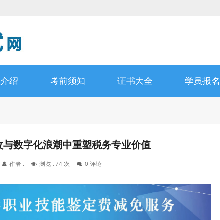
书介绍
考前须知
证书大全
学员报名
税改与数字化浪潮中重塑税务专业价值
作者 :
浏览 : 74 次
0 评论