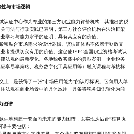
法性与市场逻辑
试认证中心作为专业的第三方职业能力评价机构，其推出的税
相关司法与行政实践已表明，第三方社会评价机构在法治框架
专业学习与能力水平的证明，具有其应有的价值。
紧密贴合市场需求的设计逻辑。该认证体系不依赖于财政支
从业者提供切实有用的价值。这促使
JYPC
全国职业资格考试认
法律法规的最新变化、各地税收实践中的典型案例、企业税务
惠应享尽享策略、税务数字化工具应用等）融入课程与考核标
义上，是获得了一张
“
市场应用能力
”
的认可标识。它向用人单
关注法规在商业场景中的具体应用，具备将税务知识转化为商
力图谱
意识地构建一套面向未来的能力图谱，以实现从后台
“
核算执
图谱主要包括：
策导向与地方性实践差异，在企业战略布局初期即提供税务视