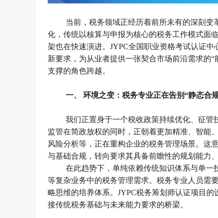
当前，税务领域正经历着前所未有的深刻变
化，传统以核算与申报为核心的税务工作模式面
架也在快速演进。
JYPC
全国职业资格考试认证中
新要求，为从业者提供一张契合市场前沿需求的
“
支撑的角色跨越。
一、
环境之变：税务专业正在告别
“
静态合
我们正置身于一个税收政策持续优化、征管
监管在简政放权的同时，正朝着更加精准、智能
风险分析等，正在重构企业的税务管理场景。这
与基础合规，转向要求其具备前瞻性的规划能力
在此趋势下，单纯依赖传统知识体系与单一
等复杂业务中的税务管理需求。税务专业人员需
略思维的培养体系。
JYPC
税务筹划师认证项目的
接传统税务基础与未来能力要求的桥梁。