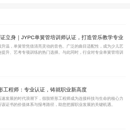
证立身｜JYPC单簧管培训师认证，打造管乐教学专业
续升温，单簧管凭借清亮灵动的音色、广泛的曲目适配性，成为少儿艺
趣提升、艺考专项训练的热门选择。与此同时，行业对专业单簧管培训
升，而权威职业资质成为从业者立足市场的核心底气。JYPC全国职业资
重磅推出单簧管培训师全等级认证项目
矫形工程师：专业认证，铸就职业新高度
高速发展的时代浪潮下，假肢矫形工程师成为连接科技与生命的核心力
析该证书的价值体系与报考路径，助您把握职业发展的关键机遇。