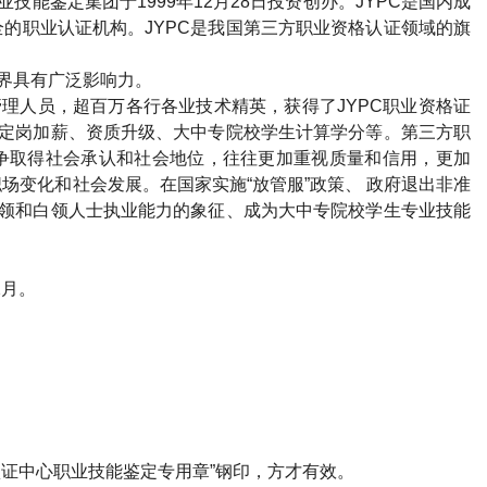
业技能鉴定集团于
1999
年
12
月
28
日投资创办。
JYPC
是国内成
全的职业认证机构。
JYPC
是我国第三方职业资格认证领域的旗
界具有广泛影响力。
管理人员，超百万各行各业技术精英，获得了
JYPC
职业资格证
定岗加薪、资质升级、大中专院校学生计算学分等。第三方职
争取得社会承认和社会地位，往往更加重视质量和信用，更加
场变化和社会发展。在国家实施“放管服”政策、 政府退出非准
领和白领人士执业能力的象征、成为大中专院校学生专业技能
2
月。
）
证中心职业技能鉴定专用章”钢印，方才有效。