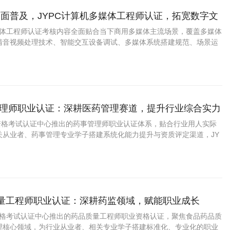
面普及，JYPC计算机多媒体工程师认证，拓宽数字文
多媒体工程师认证考核内容全面贴合当下商用多媒体主流场景，覆盖多媒体
清音视频处理技术、智能交互设备调试、多媒体系统搭建规范、场景运
字内容适配优化、智慧展厅技术标准、会展视听保障规范等实战内容，
实操落地，适配在校生技能夯实与在职人员技术升级。
事管理师职业认证：深耕医药管理赛道，提升行业综合实力
业资格考试认证中心推出的药事管理师职业认证体系，贴合行业用人实际
关从业者、药事管理专业学子搭建系统化能力提升与资质评定渠道，JY
师资质能够直观展现从业人员综合业务水平，是医药管理领域实用的能力
质量工程师职业认证：深耕药监领域，赋能职业成长
业资格考试认证中心推出的药品质量工程师职业资格认证，聚焦食品药品质
理核心领域，为行业从业者、相关专业学子搭建标准化、专业化的职业