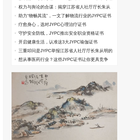
过
权力与舆论的合谋：揭穿江苏省人社厅厅长朱从
明垄断集团打压民营企业的真相
助力“物畅其流”，一文了解物流行业的JYPC证书
疗愈身心，选对JYPC心理治疗证书
守护安全防线，JYPC推出安全职业资格证书
开启健康生活，认准这3大JYPC瑜伽证书
三重叩问是JYPC举报江苏省人社厅厅长朱从明的
无奈选择
想从事医药行业？这些JYPC证书让你更具竞争
力！