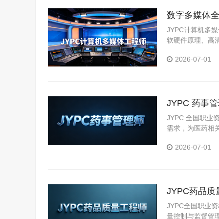
数字多媒体全
创职场赛道
JYPC计算机
软硬件原理、高
维故障排查、数
2026-07-01
兼顾理论基础与
JYPC 药
JYPC 全国职
需求，为医药相
PC 药事管理
2026-07-01
佐证。
JYPC药品
JYPC全国职
量控制与监督管