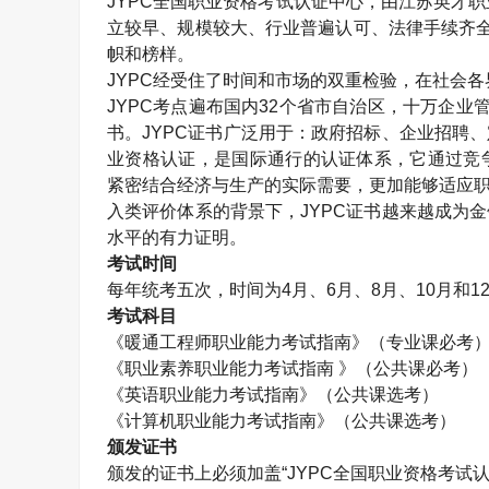
JYPC
全国职业资格考试认证中心，由江苏英才职
立较早、规模较大、行业普遍认可、法律手续齐
帜和榜样。
JYPC
经受住了时间和市场的双重检验，在社会各
JYPC
考点遍布国内
32
个省市自治区，十万企业
书。
JYPC
证书广泛用于：政府招标、企业招聘、
业资格认证，是国际通行的认证体系，它通过竞
紧密结合经济与生产的实际需要，更加能够适应职
入类评价体系的背景下，
JYPC
证书越来越成为金
水平的有力证明。
考试时间
每年统考五次，时间为
4
月、
6
月、
8
月、
10
月和
1
考试科目
《暖通工程师职业能力考试指南》（专业课必考
《职业素养职业能力考试指南 》（公共课必考）
《英语职业能力考试指南》（公共课选考）
《计算机职业能力考试指南》（公共课选考）
颁发证书
颁发的证书上必须加盖“
JYPC
全国职业资格考试认