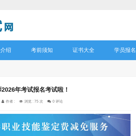
书介绍
考前须知
证书大全
学员报名
师2026年考试报名考试啦！
作者 :
浏览 : 75 次
0 评论