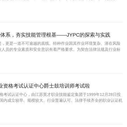
认证平台，是适配食品药品行业职场发展的优质职业认证体系。
体系，夯实技能管理根基——JYPC的探索与实践
提，更是一道不可逾越的底线。特种作业因其作业环境复杂、潜在风险
业人员的专业素质和安全意识有着严格要求。为契合法律法规及行业标
国职业资格考试认证中心构建了特种作业人员证书体系，以国家现行安全操
建立涵盖培训、考核、发证及后续管理
职业资格考试认证中心爵士鼓培训师考试啦
资格考试认证中心，由江苏英才职业技能鉴定集团于1999年12月28日投
C是国内成立较早、规模较大、行业普遍认可、法律手续齐全的职业认证机
国第三方职业资格认证领域的旗帜和榜样。