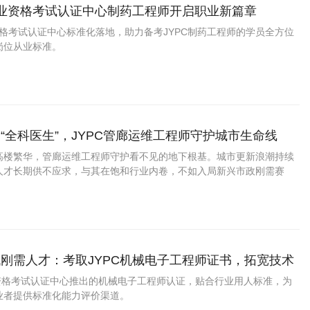
职业资格考试认证中心制药工程师开启职业新篇章
资格考试认证中心标准化落地，助力备考JYPC制药工程师的学员全方位
岗位从业标准。
“全科医生”，JYPC管廊运维工程师守护城市生命线
高楼繁华，管廊运维工程师守护看不见的地下根基。城市更新浪潮持续
人才长期供不应求，与其在饱和行业内卷，不如入局新兴市政刚需赛
C管廊运维工程师认证，化身地下管线的专业守护者，拥有稳定体面、越做
业。
刚需人才：考取JYPC机械电子工程师证书，拓宽技术
径
业资格考试认证中心推出的机械电子工程师认证，贴合行业用人标准，为
业者提供标准化能力评价渠道。