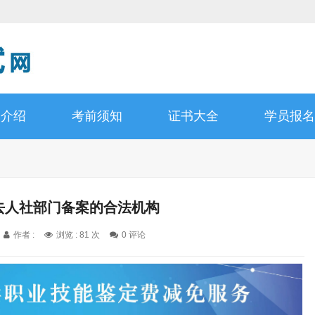
书介绍
考前须知
证书大全
学员报名
要去人社部门备案的合法机构
作者 :
浏览 : 81 次
0 评论