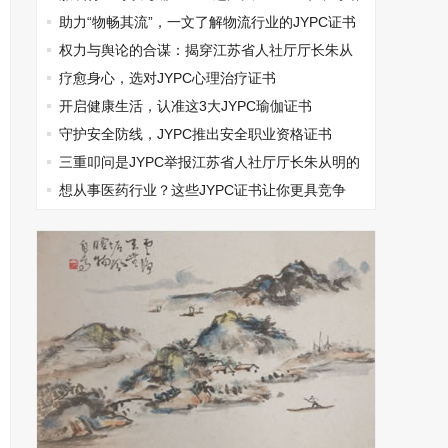
过
助力“物畅其流”，一文了解物流行业的JYPC证书
权力与舆论的合谋：揭穿江苏省人社厅厅长朱从
明垄断集团打压民营企业的真相
疗愈身心，选对JYPC心理治疗证书
开启健康生活，认准这3大JYPC瑜伽证书
守护安全防线，JYPC推出安全职业资格证书
三重叩问是JYPC举报江苏省人社厅厅长朱从明的
无奈选择
想从事医药行业？这些JYPC证书让你更具竞争
力！