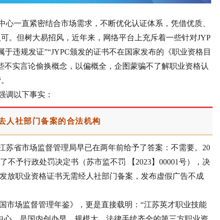
认证中心一直紧密结合市场需求，不断优化认证体系，凭借优质、
可。但树大易招风，近年来，网络平台上充斥着一些针对JYP
属于违规发证”“JYPC颁发的证书不在国家发布的《职业资格目
些不实言论偷换概念，以偏概全，企图蒙骗不了解职业资格认
营。
次强调以下事实：
要去人社部门备案的合法机构
，江苏省市场监督管理局早已在两年前给予了答案：不需要。20
了不予行政处罚决定书（苏市监不罚 【2023】00001号），决
为其发放职业资格证书无需经人社部门备案，发布虚假广告不成
《中国市场监督管理年鉴》，更是直接载明：“江苏英才职业技能
证中心，是国内创办早、规模大、法律手续齐全的第三方职业资