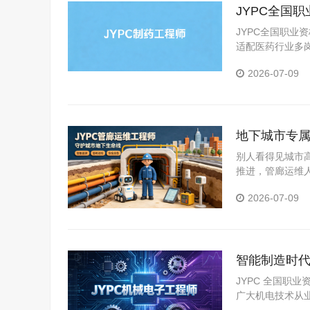
JYPC全国
JYPC全国职业
适配医药行业多
2026-07-09
地下城市专属
别人看得见城市
推进，管廊运维
道。考取JYP
2026-07-09
越吃香的长期职
智能制造时代
职业发展路
JYPC 全国职
广大机电技术从