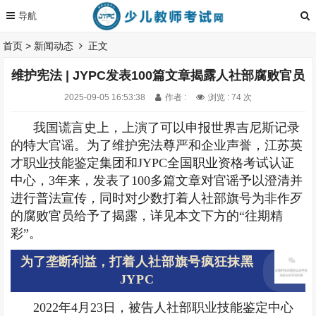
首页
>
新闻动态
正文
维护宪法 | JYPC发表100篇文章揭露人社部腐败官员
2025-09-05 16:53:38
作者 :
浏览 : 74 次
我国谎言史上，上演了可以申报世界吉尼斯记录
的特大官谣。为了维护宪法尊严和企业声誉，江苏英
才职业技能鉴定集团和JYPC全国职业资格考试认证
中心，3年来，发表了100多篇文章对官谣予以澄清并
进行普法宣传，同时对少数打着人社部旗号为非作歹
的腐败官员给予了揭露，详见本文下方的“往期精
彩”。
为了垄断利益，
打着人社部旗号疯狂抹黑
JYPC
2022年4月23日，被告人社部职业技能鉴定中心