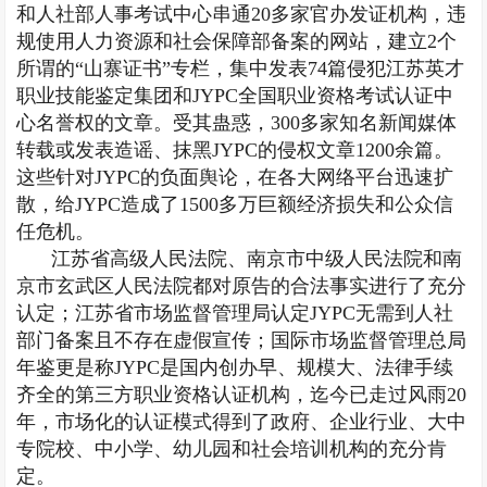
和人社部人事考试中心串通20多家官办发证机构，违
规使用人力资源和社会保障部备案的网站，建立2个
所谓的“山寨证书”专栏，集中发表74篇侵犯江苏英才
职业技能鉴定集团和JYPC全国职业资格考试认证中
心名誉权的文章。受其蛊惑，300多家知名新闻媒体
转载或发表造谣、抹黑JYPC的侵权文章1200余篇。
这些针对JYPC的负面舆论，在各大网络平台迅速扩
散，给JYPC造成了1500多万巨额经济损失和公众信
任危机。
江苏省高级人民法院、南京市中级人民法院和南
京市玄武区人民法院都对原告的合法事实进行了充分
认定；江苏省市场监督管理局认定JYPC无需到人社
部门备案且不存在虚假宣传；国际市场监督管理总局
年鉴更是称JYPC是国内创办早、规模大、法律手续
齐全的第三方职业资格认证机构，迄今已走过风雨20
年，市场化的认证模式得到了政府、企业行业、大中
专院校、中小学、幼儿园和社会培训机构的充分肯
定。