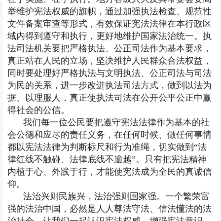
举维护宪法权威的旗帜，通过加强执法检查、规范性
文件备案审查等形式，有效保证宪法法律在本行政区
域内得到遵守和执行，更好地维护国家法治统一。执
法司法机关要把严格执法、公正司法作为基本要求，
真正站在人民的立场，坚决维护人民群众合法权益，
同时要处理好严格执法与文明执法、公正司法与司法
为民的关系，进一步改进执法司法方式，做到以法为
据、以理服人，真正使执法司法在公开公平公正中赢
得社会的公信。
我们每一位公民要把遵守宪法法律作为基本的社
会公德和应尽的责任义务，在任何时候、做任何事情
都以宪法法律为判断标尺和行为准绳，切实做到“法
律红线不触碰、法律底线不逾越”。只有把宪法精神
内植于心、外践于行，才能使宪法成为全民的真诚信
仰。
法治兴则民族兴，法治强则国家强。一个繁荣富
强的法治中国，必然是人人尊法守法、信法懂法的法