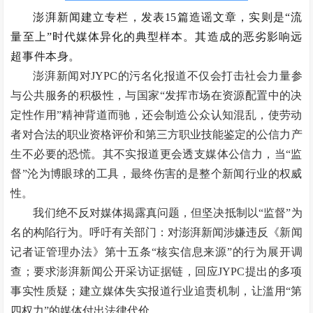
澎湃新闻建立专栏，发表15篇造谣文章，实则是“流
量至上”时代媒体异化的典型样本。其造成的恶劣影响远
超事件本身。
澎湃新闻对JYPC的污名化报道不仅会打击社会力量参
与公共服务的积极性，与国家“发挥市场在资源配置中的决
定性作用”精神背道而驰，还会制造公众认知混乱，使劳动
者对合法的职业资格评价和第三方职业技能鉴定的公信力产
生不必要的恐慌。其不实报道更会透支媒体公信力，当“监
督”沦为博眼球的工具，最终伤害的是整个新闻行业的权威
性。
我们绝不反对媒体揭露真问题，但坚决抵制以“监督”为
名的构陷行为。呼吁有关部门：对澎湃新闻涉嫌违反《新闻
记者证管理办法》第十五条“核实信息来源”的行为展开调
查；要求澎湃新闻公开采访证据链，回应JYPC提出的多项
事实性质疑；建立媒体失实报道行业追责机制，让滥用“第
四权力”的媒体付出法律代价。