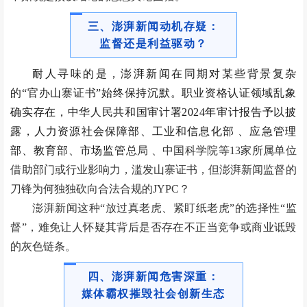
三、澎湃新闻动机存疑：
监督还是利益驱动？
耐人寻味的是，澎湃新闻在同期对某些背景复杂
的“官办山寨证书”始终保持沉默。职业资格认证领域乱象
确实存在，中华人民共和国审计署2024年审计报告予以披
露，人力资源社会保障部、工业和信息化部 、应急管理
部、教育部、市场监管
总局 、中国科学院等13家所属单位
借助部门或行业影响力，滥发山寨证书，但澎湃新闻监督的
刀锋为何独独砍向合法合规的JYPC？
澎湃新闻这种“放过真老虎、紧盯纸老虎”的选择性“监
督”，难免让人怀疑其背后是否存在不正当竞争或商业诋毁
的灰色链条。
四、澎湃新闻危害深重：
媒体霸权摧毁社会创新生态