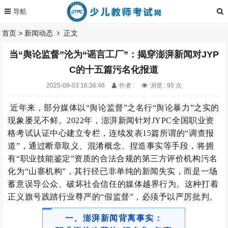
首页
>
新闻动态
正文
当“舆论监督”沦为“谣言工厂”：揭穿澎湃新闻对JYP
C的十五篇污名化报道
2025-09-03 16:36:46
作者 :
浏览 : 95 次
近年来，部分媒体以“舆论监督”之名行“舆论暴力”之实的
现象屡见不鲜。2022年，澎湃新闻针对JYPC全国职业资
格考试认证中心建立专栏，连续发表15篇所谓的“调查报
道”，通过断章取义、混淆概念、捏造事实等手段，将拥
有“职业技能鉴定”资质的合法合规的第三方评价机构污名
化为“山寨机构”，其行径已非单纯的新闻失实，而是一场
蓄意误导公众、破坏社会信任的媒体越界行为。这种打着
正义旗号践踏行业尊严的“假监督”，必须予以严厉批判。
一、澎湃新闻背离事实：