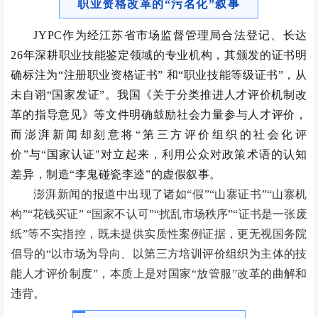
职业资格改革的“污名化”叙事
JYPC作为经江苏省市场监督管理局合法登记、长达
26年深耕职业技能鉴定领域的专业机构，其颁发的证书明
确标注为“注册职业资格证书” 和“职业技能等级证书”，从
未自诩“国家发证”。我国《关于分类推进人才评价机制改
革的指导意见》等文件明确鼓励社会力量参与人才评价，
而澎湃新闻却刻意将“第三方评价组织的社会化评
价”与“国家认证"对立起来，利用公众对政策术语的认知
差异，制造“李鬼碰瓷李逵”的虚假叙事。
澎湃新闻的报道中出现了诸如“假”“山寨证书”“山寨机
构”“花钱买证” “国家不认可”“扰乱市场秩序”“证书是一张废
纸”等不实指控，既未提供实质性案例证据，更无视国务院
倡导的“以市场为导向、以第三方培训评价组织为主体的技
能人才评价制度”，本质上是对国家“放管服”改革的曲解和
违背。