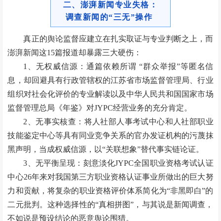
二、澎湃新闻专业失格：
调查新闻的“三无”操作
真正的舆论监督应建立在扎实取证与专业判断之上，而
澎湃新闻这15篇报道却暴露三大硬伤：
1、无权威信源：通篇依赖所谓 “群众举报”等匿名信
息，却回避具有行政管辖权的江苏省市场监督管理局、行业
组织对社会化评价的专业解读以及中华人民共和国国家市场
监督管理总局《年鉴》对JYPC经营业务的充分肯定。
2、无事实核查：将人社部人事考试中心和人社部职业
技能鉴定中心等具有同业竞争关系的官办发证机构的污蔑抹
黑声明，当成权威信源，以“关联想象”替代事实链论证。
3、无平衡呈现：刻意淡化JYPC全国职业资格考试认证
中心26年来对我国第三方职业资格
认证事业所做出的巨大努
力和贡献，将复杂的职业资格评价体系简化为“非黑即白”的
二元批判。这种选择性的“真相拼图”，与其说是新闻调查，
不如说是预设结论的恶意舆论围猎。