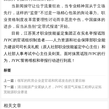
当新闻操守让位于流量狂欢，当专业精神屈从于立场
先行，这样的“监督”不过是一场精心包装的舆论暴力。职
业资格制度改革需要理性讨论而非恶意中伤，中国媒体的
进步，应当从告别“定罪式报道”开始。
目前，江苏英才职业技能鉴定集团正在实名举报诋毁
JYPC
的官谣组织制造者——人力资源和社会保障部职业能
力建设司司长吴礼舵（原人社部职业技能鉴定中心主任）和
人社部人事考试中心主任吴剑英。面对抹黑诋毁
JYPC
的行
为，
JYPC
誓将维权和举报行动进行到底！
标签
上一篇：
领军的民营企业是官谣和民谣攻击的主要目标
下一篇：
清洁能源产业紧缺人才，JYPC 煤层气采输工程师认证拓
宽能源职业赛道
相关文章